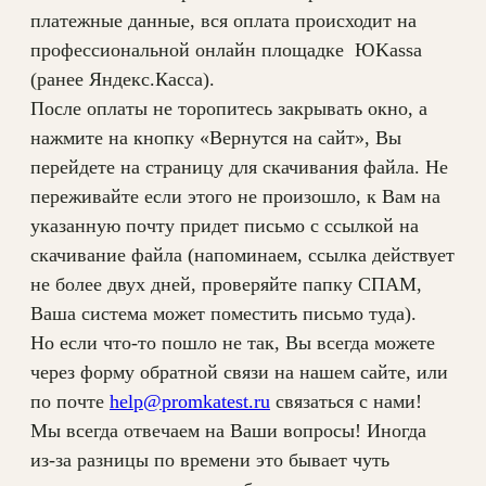
Д
платежные данные, вся оплата происходит на
Ф
профессиональной онлайн площадке ЮKassa
ф
(ранее Яндекс.Касса).
а
После оплаты не торопитесь закрывать окно, а
й
нажмите на кнопку «Вернутся на сайт», Вы
л
перейдете на страницу для скачивания файла. Не
Б
переживайте если этого не произошло, к Вам на
.
указанную почту придет письмо с ссылкой на
1
скачивание файла (напоминаем, ссылка действует
2
не более двух дней, проверяйте папку СПАМ,
.
Ваша система может поместить письмо туда).
1
Но если что-то пошло не так, Вы всегда можете
через форму обратной связи на нашем сайте, или
по почте
help@promkatest.ru
связаться с нами!
Мы всегда отвечаем на Ваши вопросы! Иногда
из-за разницы по времени это бывает чуть