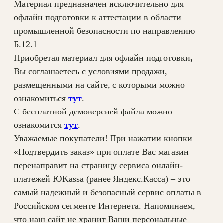
т
Материал предназначен исключительно для
в
офлайн подготовки к аттестации в области
о
промышленной безопасности по направлению
т
Б.12.1
о
Приобретая материал для офлайн подготовки
,
в
Вы соглашаетесь с условиями продажи,
а
размещенными на сайте, с которыми можно
р
ознакомиться
тут
.
а
С бесплатной демоверсией файла можно
С
ознакомится
тут
.
к
Уважаемые покупатели! При нажатии кнопки
а
«Подтвердить заказ» при оплате Вас магазин
ч
перенаправит на страницу сервиса онлайн-
а
платежей ЮKassa (ранее Яндекс.Касса) – это
т
самый надежный и безопасный сервис оплаты в
ь
Российском сегменте Интернета. Напоминаем,
П
что наш сайт не хранит Ваши персональные