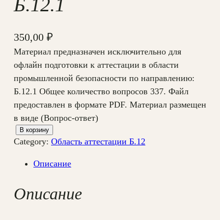
Б.12.1
350,00
₽
Материал предназначен исключительно для
офлайн подготовки к аттестации в области
промышленной безопасности по направлению:
Б.12.1 Общее количество вопросов 337. Файл
предоставлен в формате PDF. Материал размещен
в виде (Вопрос-ответ)
К
В корзину
Category:
Область аттестации Б.12
о
л
Описание
и
ч
Описание
е
с