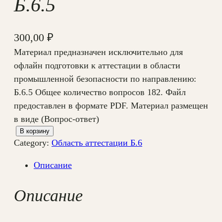
Б.6.5
300,00
₽
Материал предназначен исключительно для
офлайн подготовки к аттестации в области
промышленной безопасности по направлению:
Б.6.5 Общее количество вопросов 182. Файл
предоставлен в формате PDF. Материал размещен
в виде (Вопрос-ответ)
К
В корзину
Category:
Область аттестации Б.6
о
л
Описание
и
ч
Описание
е
с