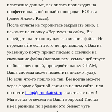
Д
платежные данные, вся оплата происходит на
Ф
профессиональной онлайн площадке ЮKassa
ф
(ранее Яндекс.Касса).
а
После оплаты не торопитесь закрывать окно, а
й
нажмите на кнопку «Вернутся на сайт», Вы
л
перейдете на страницу для скачивания файла. Не
Б
переживайте если этого не произошло, к Вам на
.
указанную почту придет письмо с ссылкой на
6
скачивание файла (напоминаем, ссылка действует
.
не более двух дней, проверяйте папку СПАМ,
5
Ваша система может поместить письмо туда).
Но если что-то пошло не так, Вы всегда можете
через форму обратной связи на нашем сайте, или
по почте
help@promkatest.ru
связаться с нами!
Мы всегда отвечаем на Ваши вопросы! Иногда
из-за разницы по времени это бывает чуть