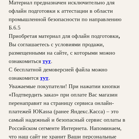
т
Материал предназначен исключительно для
в
офлайн подготовки к аттестации в области
о
промышленной безопасности по направлению
т
Б.6.5
о
Приобретая материал для офлайн подготовки
,
в
Вы соглашаетесь с условиями продажи,
а
размещенными на сайте, с которыми можно
р
ознакомиться
тут
.
а
С бесплатной демоверсией файла можно
С
ознакомится
тут
.
к
Уважаемые покупатели! При нажатии кнопки
а
«Подтвердить заказ» при оплате Вас магазин
ч
перенаправит на страницу сервиса онлайн-
а
платежей ЮKassa (ранее Яндекс.Касса) – это
т
самый надежный и безопасный сервис оплаты в
ь
Российском сегменте Интернета. Напоминаем,
П
что наш сайт не хранит Ваши персональные